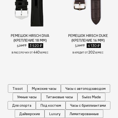
РЕМЕШОК HIRSCH DIVA
РЕМЕШОК HIRSCH DUKE
(КРЕПЛЕНИЕ 18 ММ)
(КРЕПЛЕНИЕ 16 ММ)
3 520 ₽
4 130 ₽
4 000 ₽
5 900 ₽
440
202
В РАССРОЧКУ ОТ
₽/МЕС
В КРЕДИТ ОТ
₽/МЕС
Tissot
Мужские часы
Часы с автоподзаводом
Умные часы
Титановые часы
Swiss Made
Для спорта
Под костюм
Часы с бриллиантами
Дайверские
Luxury
Лимитированные