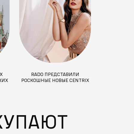
Х
RADO ПРЕДСТАВИЛИ
ЧАСЫ KONST
КИХ
РОСКОШНЫЕ НОВЫЕ CENTRIX
УШЛИ С МОЛО
ССИИ
ДОЛ
КУПАЮТ