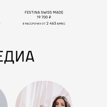
FESTINA SWISS MADE
FESTINA 
19 700 ₽
22
2 463
С
В РАССРОЧКУ ОТ
₽/МЕС
В РАССРОЧКУ
ЕДИА