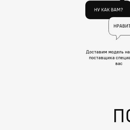
Доставим модель на
поставщика специа
вас
П