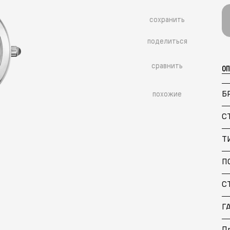
сохранить
поделиться
сравнить
О
Б
похожие
С
Т
П
Больше похожих моделей
→
С
Г
П