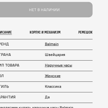
НЕТ В НАЛИЧИИ
ПИСАНИЕ
КОРПУС И МЕХАНИЗМ
РЕМЕШОК
РЕНД
Balmain
ТРАНА
Швейцария
ИП ТОВАРА
Наручные часы
ОЛ
Женские
ТИЛЬ
Классика
АРАНТИЯ
Да
редлагаем купить наручные часы Balmain