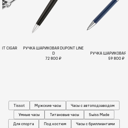
ПЕЛЬНИЦА DUPONT CIGAR
РУЧКА ШАРИКОВАЯ DUPONT LINE
UNIVERSE
D
РУЧ
54 600 ₽
72 800 ₽
Tissot
Мужские часы
Часы с автоподзаводом
Умные часы
Титановые часы
Swiss Made
Для спорта
Под костюм
Часы с бриллиантами