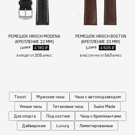
РЕМЕШОК HIRSCH MODENA
РЕМЕШОК HIRSCH BOSTON
(КРЕПЛЕНИЕ 22 ММ)
(КРЕПЛЕНИЕ 20 ММ)
4 180 ₽
4 505 ₽
7 600 ₽
5 300 ₽
205
563
В КРЕДИТ ОТ
₽/МЕС
В РАССРОЧКУ ОТ
₽/МЕС
Tissot
Мужские часы
Часы с автоподзаводом
Умные часы
Титановые часы
Swiss Made
Для спорта
Под костюм
Часы с бриллиантами
Дайверские
Luxury
Лимитированные