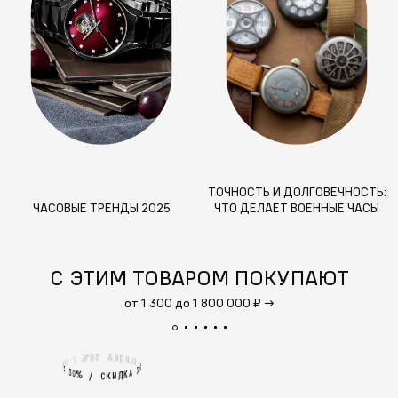
ТОЧНОСТЬ И ДОЛГОВЕЧНОСТЬ:
ЧАСОВЫЕ ТРЕНДЫ 2025
ЧТО ДЕЛАЕТ ВОЕННЫЕ ЧАСЫ
ЛУЧШИМИ
С ЭТИМ ТОВАРОМ ПОКУПАЮТ
от 1 300 до 1 800 000 ₽
→
3
А
0
%
К
Д
И
/
К
С
С
К
И
%
0
А
3
3
А
0
%
К
Д
И
/
К
С