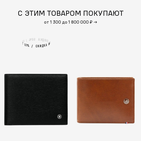
С ЭТИМ ТОВАРОМ ПОКУПАЮТ
от 1 300 до 1 800 000 ₽
→
5
А
0
%
К
Д
И
/
К
С
С
К
И
%
0
А
5
5
А
0
%
К
Д
И
/
К
С