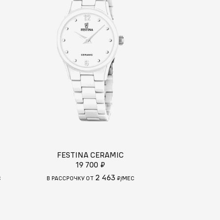
FESTINA CERAMIC
CANDIN
19 700 ₽
42
2 463
С
В РАССРОЧКУ ОТ
₽/МЕС
В РАССРОЧКУ