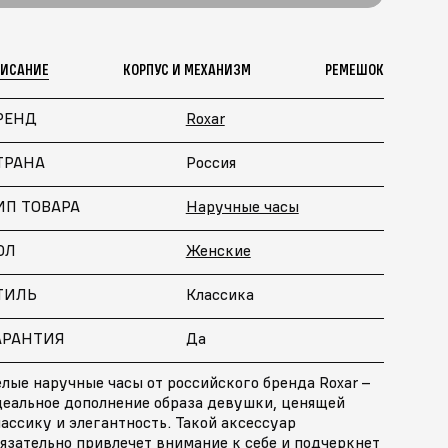
ПИСАНИЕ
КОРПУС И МЕХАНИЗМ
РЕМЕШОК
РЕНД
Roxar
ТРАНА
Россия
ИП ТОВАРА
Наручные часы
ОЛ
Женские
ТИЛЬ
Классика
АРАНТИЯ
Да
лые наручные часы от российского бренда Roxar –
деальное дополнение образа девушки, ценящей
ассику и элегантность. Такой аксессуар
язательно привлечет внимание к себе и подчеркнет