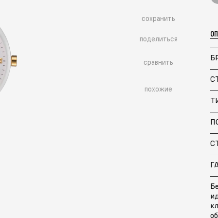
сохранить
О
поделиться
Б
сравнить
С
похожие
Т
П
С
Г
Больше похожих моделей
→
Бе
и
кл
об