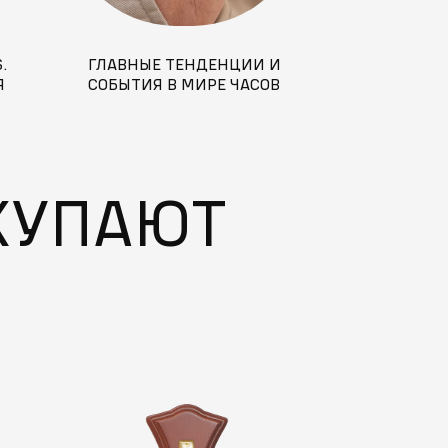
.
ГЛАВНЫЕ ТЕНДЕНЦИИ И
Я
СОБЫТИЯ В МИРЕ ЧАСОВ
ВИЖ
ЛЕТОМ 2025 ГОДА
КУПАЮТ
0
%
/
С
К
И
А
5
0
%
/