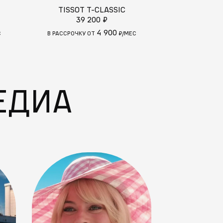
TISSOT T-CLASSIC
TISSOT 
39 200 ₽
40
4 900
С
В РАССРОЧКУ ОТ
₽/МЕС
В РАССРОЧКУ
ЕДИА