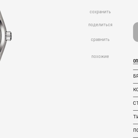
сохранить
поделиться
сравнить
похожие
О
Б
К
С
Больше похожих моделей
→
Т
П