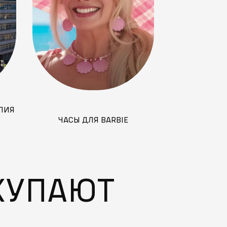
ПИЯ
УНИВЕРС
ЧАСЫ ДЛЯ BARBIE
ДОСТУПНОСТ
РСКА
D
КУПАЮТ