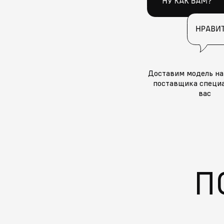
Доставим модель на
поставщика специа
вас
П