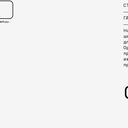
С
Г
Швейцария
На
ш
дл
О
пр
и
п