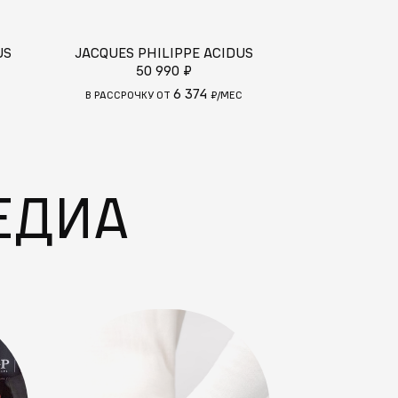
US
JACQUES PHILIPPE ACIDUS
JACQUES PH
50 990 ₽
54 
6 374
С
В РАССРОЧКУ ОТ
₽/МЕС
В РАССРОЧКУ
ЕДИА