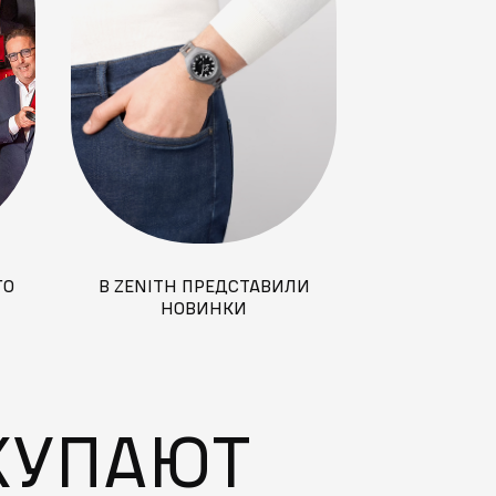
ГО
В ZENITH ПРЕДСТАВИЛИ
ВИДЕО. ОБЗО
НОВИНКИ
GA-1
 В
КУПАЮТ