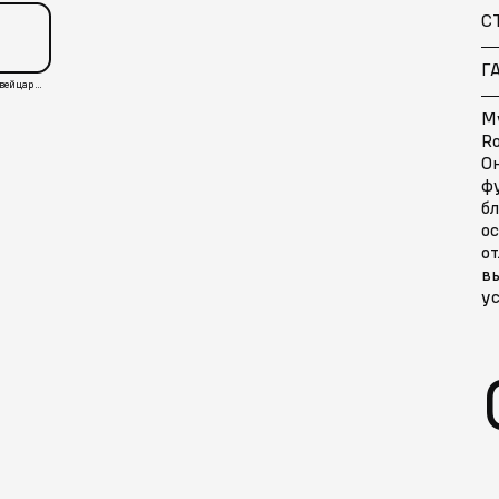
С
Г
Швейцария
М
Ro
О
ф
б
ос
от
вы
у