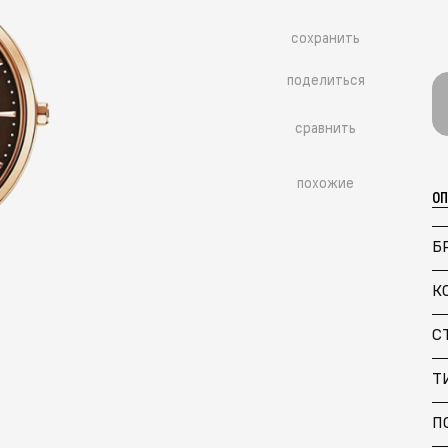
сохранить
поделиться
сравнить
похожие
О
Б
К
С
Больше похожих моделей
→
Т
П