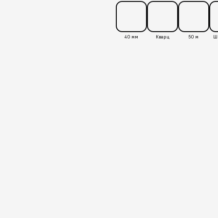
40 мм
Кварц
50 м