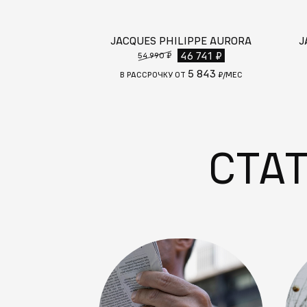
JACQUES PHILIPPE AURORA
J
46 741 ₽
54 990 ₽
5 843
В РАССРОЧКУ ОТ
₽/МЕС
СТА