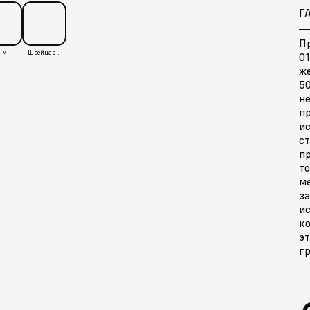
Г
П
 м
Швейцария
01
же
5
не
п
ис
ст
п
то
м
за
и
к
эт
гр