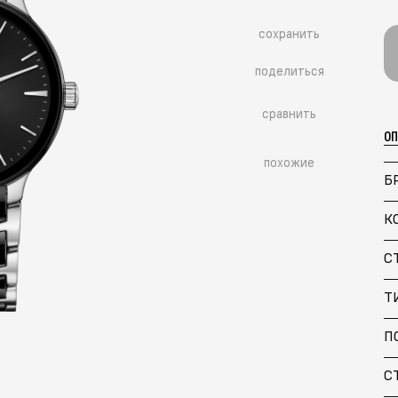
сохранить
поделиться
сравнить
О
похожие
Б
К
С
Т
П
С