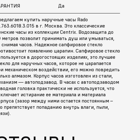
АРАНТИЯ
Да
редлагаем купить наручные часы Rado
.763.6018.3.015 в г. Москва. Это классические
нские часы из коллекции Centrix. Водозащита до
0 метров позволит принимать душ или умываться,
 снимая часов. Надежное сапфировое стекло
ротивостоит появлению царапин. Сапфировое стекло
пользуется в дорогостоящих изделиях, это лучшее
екло для наручных часов, которое не царапается
ри механическом воздействии, его можно повредить
лько алмазом. Корпус часов изготовлен из стали,
еханизм — автоподзавод. В часах с автоподзаводом
водная головка практически не используется, что
сключает истирание ее материала и материала
орпуса (зазор между ними остается постоянным –
о препятствует попаданию внутрь влаги, пыли,
язи).