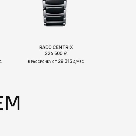
RADO CENTRIX
RADO 
226 500 ₽
219
28 313
С
В РАССРОЧКУ ОТ
₽/МЕС
В РАССРОЧКУ 
ЕМ