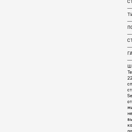
С
Т
П
С
Г
Ш
Te
22
сп
с
S
о
м
н
в
ко
п