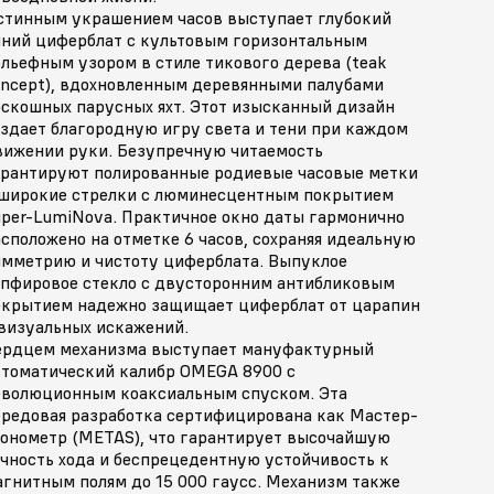
стинным украшением часов выступает глубокий
иний циферблат с культовым горизонтальным
льефным узором в стиле тикового дерева (teak
oncept), вдохновленным деревянными палубами
оскошных парусных яхт. Этот изысканный дизайн
оздает благородную игру света и тени при каждом
вижении руки. Безупречную читаемость
арантируют полированные родиевые часовые метки
 широкие стрелки с люминесцентным покрытием
uper-LumiNova. Практичное окно даты гармонично
сположено на отметке 6 часов, сохраняя идеальную
имметрию и чистоту циферблата. Выпуклое
апфировое стекло с двусторонним антибликовым
окрытием надежно защищает циферблат от царапин
 визуальных искажений.
ердцем механизма выступает мануфактурный
втоматический калибр OMEGA 8900 с
еволюционным коаксиальным спуском. Эта
ередовая разработка сертифицирована как Мастер-
ронометр (METAS), что гарантирует высочайшую
очность хода и беспрецедентную устойчивость к
агнитным полям до 15 000 гаусс. Механизм также