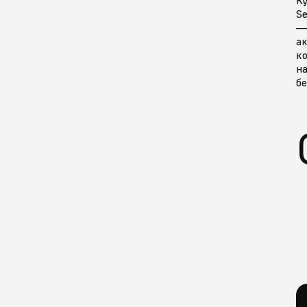
Se
—
ак
к
н
б