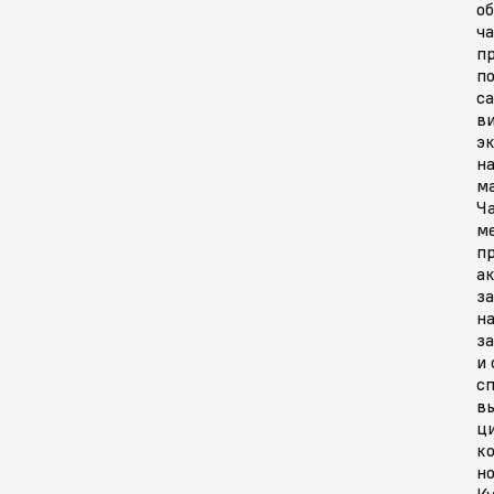
о
ча
пр
п
са
в
э
н
м
Ч
ме
пр
а
з
н
з
и 
с
в
ц
ко
н
К