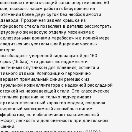
беспечивает впечатляющий запас энергии около 60
сов, позволяя часам работать безупречно на
отяжении более двух суток без необходимости
одзавода. Прозрачная задняя крышка из
пфирового стекла позволяет в деталях рассмотреть
иртуозную женевскую отделку механизма с
ксклюзивными волнами «арабеск» и в полной мере
асладиться искусством швейцарских часовых
астеров.
асы обладают уверенной водозащитой до 150
тров (15 бар), что делает их надежным и
актичным спутником для плавания, яхтинга и
ктивного отдыха. Композицию гармонично
авершает премиальный синий ремешок из
атуральной кожи аллигатора с надежной раскладной
астежкой из нержавеющей стали. Это классическое
стильное решение не только подчеркивает
портивно-элегантный характер модели, создавая
ыверенный монохромный ансамбль с синим
иферблатом, но и обеспечивает максимальный
мфорт, легкость и долговечность при длительном
ошении.
упить оригинальные швейцарские часы OMEGA