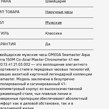
ТРАНА
Швейцария
ИП ТОВАРА
Наручные часы
ОЛ
Мужские
ТИЛЬ
Классика
АРАНТИЯ
Да
вейцарские мужские часы OMEGA Seamaster Aqua
rra 150M Co-Axial Master Chronometer 41 мм
0.13.41.21.03.002 — это воплощение элегантного
ортивного стиля и передовых часовых технологий,
тавших визитной карточкой легендарной коллекции
eamaster. Модель заключена в безупречно
тполированный и сатинированный 41-
иллиметровый корпус из высококачественной
ержавеющей стали, чьи плавные линии и
ыверенные пропорции обеспечивают абсолютный
мфорт как в деловой обстановке, так и в
овседневной жизни.