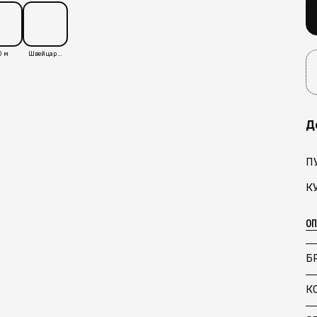
0 м
Швейцария
Д
П
К
О
Б
К