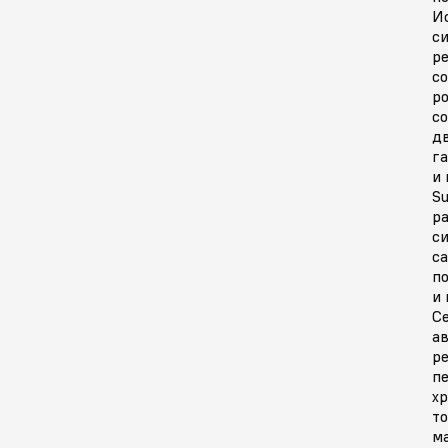
И
с
ре
c
р
с
д
г
и
S
ра
с
с
п
и
С
а
р
п
х
т
м