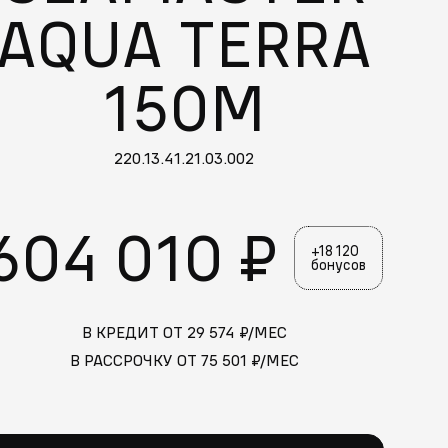
AQUA TERRA
150M
220.13.41.21.03.002
604 010 ₽
+18 120
бонусов
В КРЕДИТ ОТ
29 574
₽/МЕС
Больше похожих моделей
→
В РАССРОЧКУ ОТ
75 501
₽/МЕС