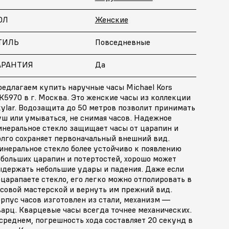
ОЛ
Женские
ТИЛЬ
Повседневные
АРАНТИЯ
Да
редлагаем купить наручные часы Michael Kors
5970 в г. Москва. Это женские часы из коллекции
ylar. Водозащита до 50 метров позволит принимать
ш или умываться, не снимая часов. Надежное
инеральное стекло защищает часы от царапин и
олго сохраняет первоначальный внешний вид.
инеральное стекло более устойчиво к появлению
ебольших царапин и потертостей, хорошо может
ыдержать небольшие удары и падения. Даже если
царапаете стекло, его легко можно отполировать в
асовой мастерской и вернуть им прежний вид.
рпус часов изготовлен из стали, механизм —
арц. Кварцевые часы всегда точнее механических.
среднем, погрешность хода составляет 20 секунд в