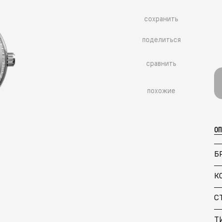
сохранить
поделиться
сравнить
похожие
О
Б
К
Больше похожих моделей
→
С
Т