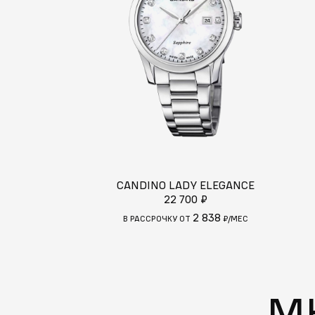
CANDINO LADY ELEGANCE
22 700 ₽
2 838
В РАССРОЧКУ ОТ
₽/МЕС
М