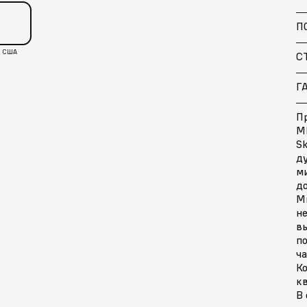
П
США
С
Г
П
MK
Sk
ду
м
д
М
н
в
по
ч
Ко
кв
В 