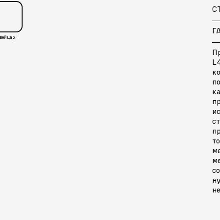
С
Г
Швейцария
П
L4
к
п
к
п
ис
ст
п
то
м
ме
со
ну
не