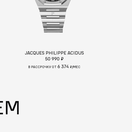
JACQUES PHILIPPE ACIDUS
JACQUES PH
50 990 ₽
36
6 374
С
В РАССРОЧКУ ОТ
₽/МЕС
В РАССРОЧКУ
ЕМ