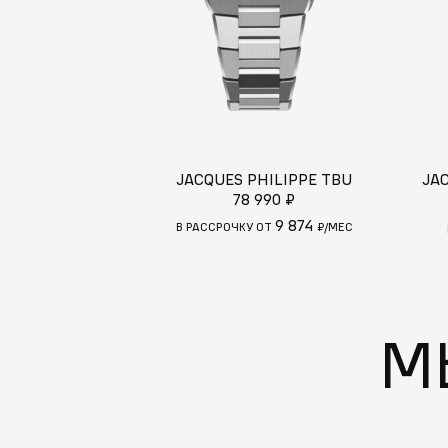
JACQUES PHILIPPE TBU
JA
78 990 ₽
9 874
В РАССРОЧКУ ОТ
₽/МЕС
М