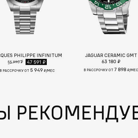
CQUES PHILIPPE INFINITUM
JAGUAR CERAMIC GMT
63 180 ₽
47 591 ₽
55 990 ₽
7 898
5 949
В РАССРОЧКУ ОТ
₽/МЕ
В РАССРОЧКУ ОТ
₽/МЕС
Ы РЕКОМЕНДУ