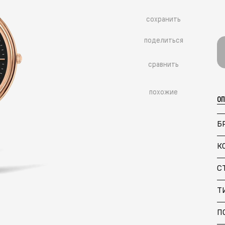
сохранить
поделиться
сравнить
похожие
О
Б
К
С
Больше похожих моделей
→
Т
П