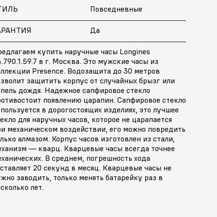
ТИЛЬ
Повседневные
АРАНТИЯ
Да
редлагаем купить наручные часы Longines
.790.1.59.7 в г. Москва. Это мужские часы из
оллекции Presence. Водозащита до 30 метров
озволит защитить корпус от случайных брызг или
апель дождя. Надежное сапфировое стекло
ротивостоит появлению царапин. Сапфировое стекло
пользуется в дорогостоящих изделиях, это лучшее
екло для наручных часов, которое не царапается
ри механическом воздействии, его можно повредить
лько алмазом. Корпус часов изготовлен из стали,
еханизм — кварц. Кварцевые часы всегда точнее
ханических. В среднем, погрешность хода
ставляет 20 секунд в месяц. Кварцевые часы не
жно заводить, только менять батарейку раз в
сколько лет.