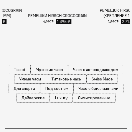
РЕМЕШОК HIRSCH CROCOGRAIN
(КРЕПЛЕНИЕ 15 ММ)
РЕМЕШКИ HIRSCH CROCOGRAIN
1 485 ₽
1 395 ₽
4 500 ₽
4 500 ₽
Tissot
Мужские часы
Часы с автоподзаводом
Умные часы
Титановые часы
Swiss Made
Для спорта
Под костюм
Часы с бриллиантами
Дайверские
Luxury
Лимитированные