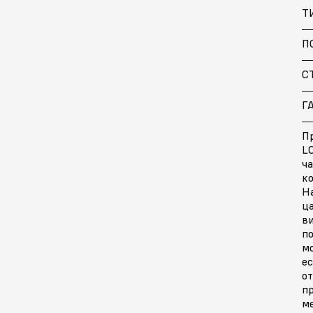
Т
П
С
Г
П
LC
ч
ко
Н
ц
ви
п
м
ес
от
пр
м