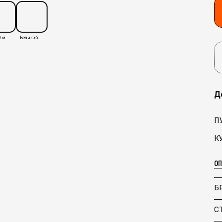
 м
Великобритания
Д
П
К
О
Б
С