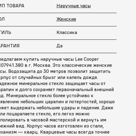
ИП ТОВАРА
Наручные часы
ОЛ
Женские
ТИЛЬ
Классика
АРАНТИЯ
Да
редлагаем купить наручные часы Lee Cooper
07941.380 в г. Москва. Это классические женские
асы. Водозащита до 30 метров позволит защитить
рпус от случайных брызг или капель дождя.
адежное минеральное стекло защищает часы от
арапин и долго сохраняет первоначальный внешний
д. Минеральное стекло более устойчиво к
оявлению небольших царапин и потертостей, хорошо
ожет выдержать небольшие удары и падения. Даже
ли поцарапаете стекло, его легко можно
полировать в часовой мастерской и вернуть им
ежний вид. Корпус часов изготовлен из стали,
еханизм — кварц. Кварцевые часы всегда точнее