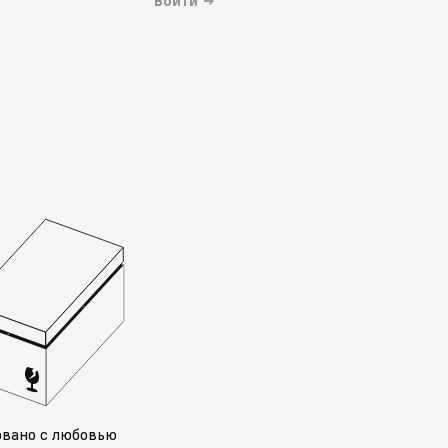
Войти
→
овано с любовью