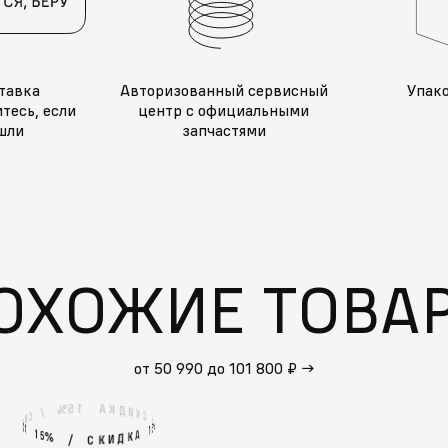
тавка
Авторизованный сервисный
Упак
тесь, если
центр с официальными
шли
запчастями
ОХОЖИЕ ТОВА
от 50 990 до 101 800 ₽
→
1
А
5
%
К
Д
И
/
К
С
С
К
/
И
%
5
А
1
1
А
5
%
К
Д
И
/
К
С