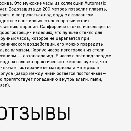
осква. Это мужские часы из коллекции Automatic
ver. Водозащита до 200 метров позволит плавать,
рять и погружаться под воду с аквалангом.
адежное сапфировое стекло противостоит
оявлению царапин. Сапфировое стекло используется
дорогостоящих изделиях, это лучшее стекло для
ручных часов, которое не царапается при
еханическом воздействии, его можно повредить
лько алмазом. Корпус часов изготовлен из стали,
еханизм — автоподзавод. В часах с автоподзаводом
водная головка практически не используется, что
сключает истирание ее материала и материала
орпуса (зазор между ними остается постоянным –
о препятствует попаданию внутрь влаги, пыли,
язи).
ОТЗЫВЫ