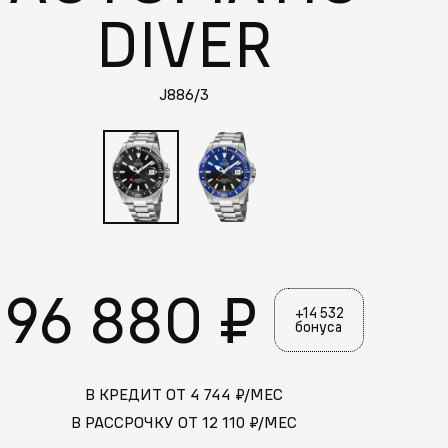
DIVER
J886/3
96 880 ₽
+14 532
бонуса
В КРЕДИТ ОТ
4 744
₽/МЕС
В РАССРОЧКУ ОТ
12 110
₽/МЕС