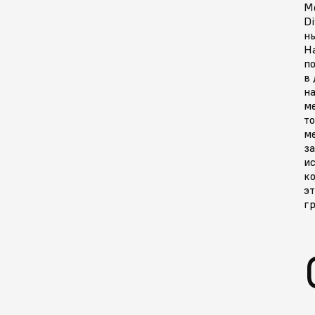
М
Di
ны
Н
п
в 
на
м
то
м
за
и
к
эт
гр