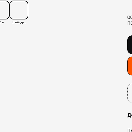
О
П
0 м
Швейцария
Д
П