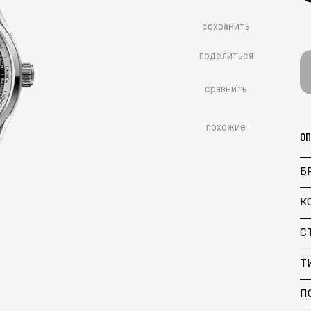
сохранить
поделиться
сравнить
похожие
О
Б
К
С
Больше похожих моделей
→
Т
П