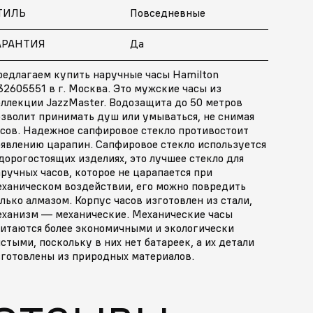
ТИЛЬ
Повседневные
АРАНТИЯ
Да
редлагаем купить наручные часы Hamilton
2605551 в г. Москва. Это мужские часы из
оллекции JazzMaster. Водозащита до 50 метров
озволит принимать душ или умываться, не снимая
асов. Надежное сапфировое стекло противостоит
оявлению царапин. Сапфировое стекло используется
дорогостоящих изделиях, это лучшее стекло для
ручных часов, которое не царапается при
еханическом воздействии, его можно повредить
лько алмазом. Корпус часов изготовлен из стали,
еханизм — механические. Механические часы
читаются более экономичными и экологически
стыми, поскольку в них нет батареек, а их детали
зготовлены из природных материалов.