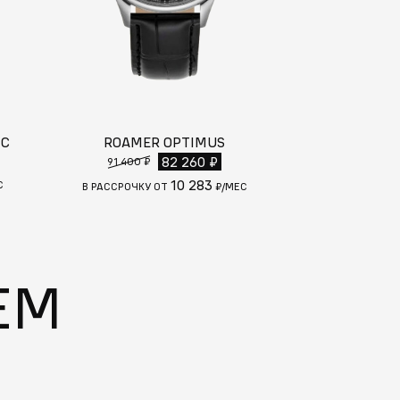
IC
ROAMER OPTIMUS
ROAMER
105
82 260 ₽
91 400 ₽
10 283
С
В РАССРОЧКУ
В РАССРОЧКУ ОТ
₽/МЕС
ЕМ