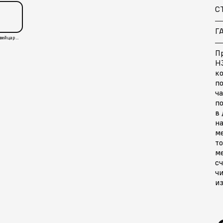
С
Г
Швейцария
П
H3
к
п
ч
п
в 
на
м
то
м
с
чи
и