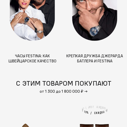
ЧАСЫ FESTINA: КАК
КРЕПКАЯ ДРУЖБА ДЖЕРАРДА
ШВЕЙЦАРСКОЕ КАЧЕСТВО
БАТЛЕРА И FESTINA
СТАЛО ДОСТУПНЫМ ВСЕМУ
МИРУ
С ЭТИМ ТОВАРОМ ПОКУПАЮТ
от 1 300 до 1 800 000 ₽
→
1
А
5
%
К
Д
И
/
К
С
С
К
И
%
5
А
1
1
А
5
%
К
Д
И
/
К
С