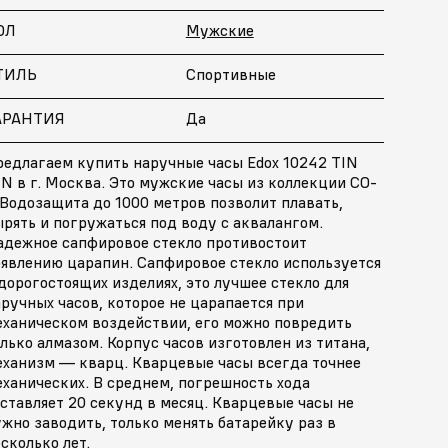
ОЛ
Мужские
ТИЛЬ
Спортивные
АРАНТИЯ
Да
редлагаем купить наручные часы Edox 10242 TIN
N в г. Москва. Это мужские часы из коллекции CO-
 Водозащита до 1000 метров позволит плавать,
рять и погружаться под воду с аквалангом.
адежное сапфировое стекло противостоит
оявлению царапин. Сапфировое стекло используется
дорогостоящих изделиях, это лучшее стекло для
ручных часов, которое не царапается при
еханическом воздействии, его можно повредить
лько алмазом. Корпус часов изготовлен из титана,
еханизм — кварц. Кварцевые часы всегда точнее
ханических. В среднем, погрешность хода
ставляет 20 секунд в месяц. Кварцевые часы не
жно заводить, только менять батарейку раз в
сколько лет.