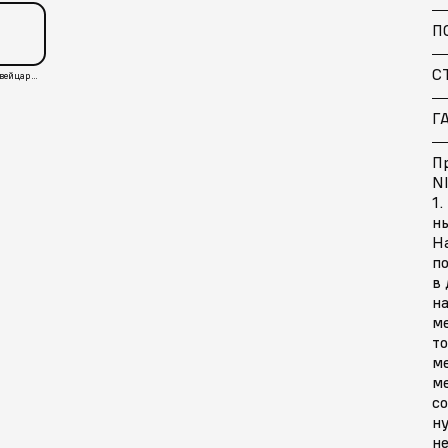
П
С
Швейцария
Г
П
NI
1.
ны
Н
п
в 
на
м
то
м
ме
со
ну
не