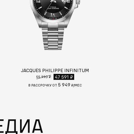
JACQUES PHILIPPE INFINITUM
JAGUAR C
63
47 591 ₽
55 990 ₽
5 949
С
В РАССРОЧКУ
В РАССРОЧКУ ОТ
₽/МЕС
ЕДИА