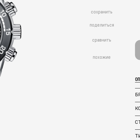
сохранить
поделиться
сравнить
похожие
О
Б
К
Больше похожих моделей
→
С
Т