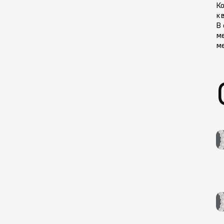
Ко
кв
В 
ме
ме