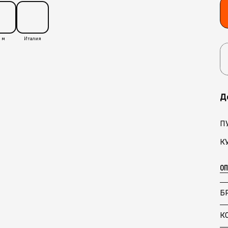
 м
Италия
Д
П
К
О
Б
К