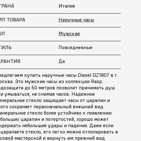
ТРАНА
Италия
ИП ТОВАРА
Наручные часы
ОЛ
Мужские
ТИЛЬ
Повседневные
АРАНТИЯ
Да
едлагаем купить наручные часы Diesel DZ1807 в г.
сква. Это мужские часы из коллекции Rasp.
одозащита до 50 метров позволит принимать душ
и умываться, не снимая часов. Надежное
инеральное стекло защищает часы от царапин и
олго сохраняет первоначальный внешний вид.
инеральное стекло более устойчиво к появлению
ебольших царапин и потертостей, хорошо может
ыдержать небольшие удары и падения. Даже если
царапаете стекло, его легко можно отполировать в
асовой мастерской и вернуть им прежний вид.