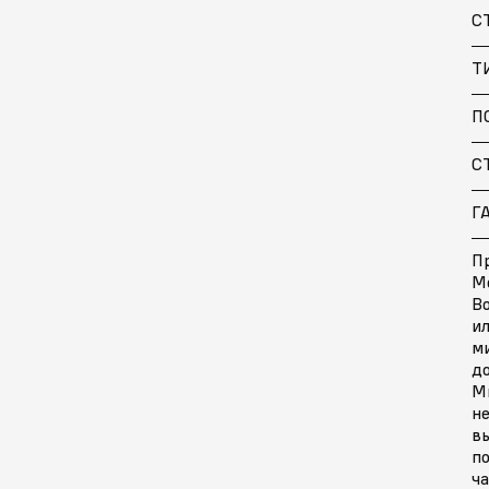
С
Т
П
С
Г
Пр
Мо
В
ил
м
д
М
н
в
по
ч