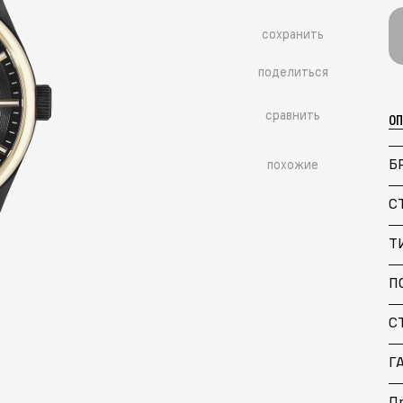
сохранить
поделиться
сравнить
О
Б
похожие
С
Т
П
Больше похожих моделей
→
С
Г
Пр