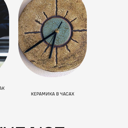
АК
ТЕХНОЛОГИЯ 
КЕРАМИКА В ЧАСАХ
ЭТО ТАКОЕ И 