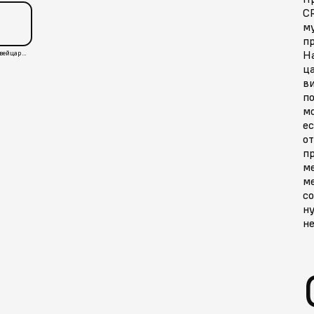
C
м
пр
Н
Швейцария
ц
ви
п
м
ес
от
пр
м
ме
со
ну
не