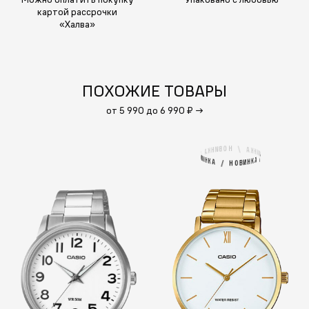
картой рассрочки
«Халва»
ПОХОЖИЕ ТОВАРЫ
от 5 990 до 6 990 ₽
→
Н
О
/
В
И
А
Н
К
К
Н
А
И
В
/
/
В
И
А
Н
К
К
Н
А
И
В
/
О
Н