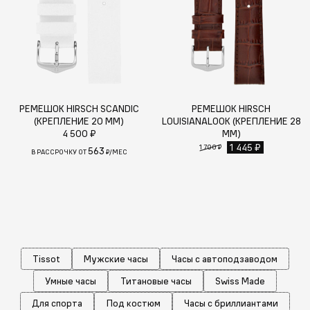
РЕМЕШОК HIRSCH SCANDIC
РЕМЕШОК HIRSCH
(КРЕПЛЕНИЕ 20 ММ)
LOUISIANALOOK (КРЕПЛЕНИЕ 28
4 500 ₽
ММ)
1 445 ₽
1 700 ₽
563
В РАССРОЧКУ ОТ
₽/МЕС
Tissot
Мужские часы
Часы с автоподзаводом
Умные часы
Титановые часы
Swiss Made
Для спорта
Под костюм
Часы с бриллиантами