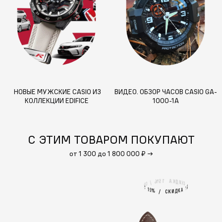
НОВЫЕ МУЖСКИЕ CASIO ИЗ
ВИДЕО. ОБЗОР ЧАСОВ CASIO GA-
КОЛЛЕКЦИИ EDIFICE
1000-1A
С ЭТИМ ТОВАРОМ ПОКУПАЮТ
от 1 300 до 1 800 000 ₽
→
1
А
5
%
К
Д
И
/
К
С
С
К
И
%
5
А
1
1
А
5
%
К
Д
И
/
К
С