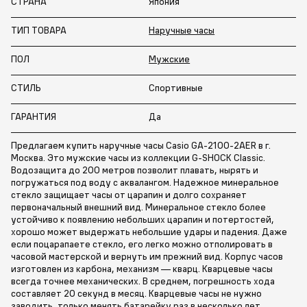
СТРАНА
Япония
ТИП ТОВАРА
Наручные часы
ПОЛ
Мужские
СТИЛЬ
Спортивные
ГАРАНТИЯ
Да
Предлагаем купить наручные часы Casio GA-2100-2AER в г.
Москва. Это мужские часы из коллекции G-SHOCK Classic.
Водозащита до 200 метров позволит плавать, нырять и
погружаться под воду с аквалангом. Надежное минеральное
стекло защищает часы от царапин и долго сохраняет
первоначальный внешний вид. Минеральное стекло более
устойчиво к появлению небольших царапин и потертостей,
хорошо может выдержать небольшие удары и падения. Даже
если поцарапаете стекло, его легко можно отполировать в
часовой мастерской и вернуть им прежний вид. Корпус часов
изготовлен из карбона, механизм — кварц. Кварцевые часы
всегда точнее механических. В среднем, погрешность хода
составляет 20 секунд в месяц. Кварцевые часы не нужно
заводить, только менять батарейку раз в несколько лет.