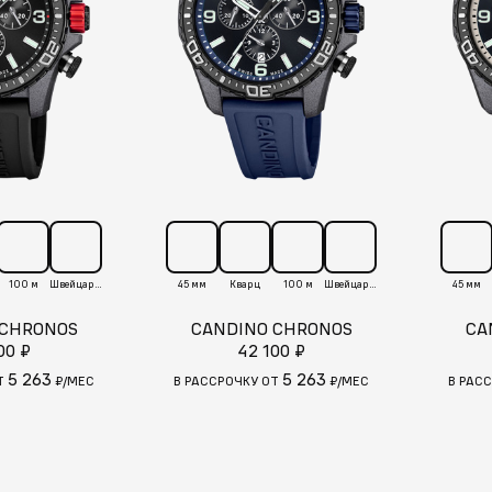
100 м
Швейцария
45 мм
Кварц
100 м
Швейцария
45 мм
 CHRONOS
CANDINO CHRONOS
CA
00 ₽
42 100 ₽
5 263
5 263
Т
₽/МЕС
В РАССРОЧКУ ОТ
₽/МЕС
В РАС