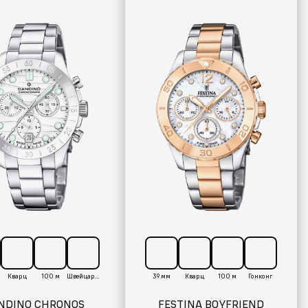
Кварц
100 м
Швейцария
39 мм
Кварц
100 м
Гонконг
NDINO CHRONOS
FESTINA BOYFRIEND