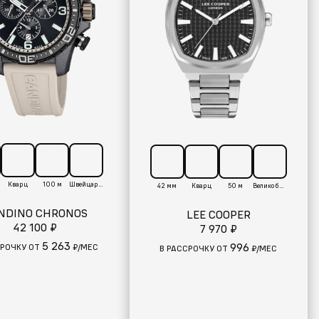
Кварц
100 м
Швейцария
42 мм
Кварц
50 м
Великобритания
NDINO CHRONOS
LEE COOPER
42 100 ₽
7 970 ₽
5 263
996
СРОЧКУ ОТ
₽/МЕС
В РАССРОЧКУ ОТ
₽/МЕС