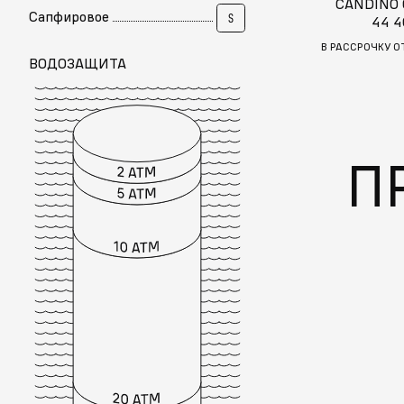
CANDINO
Сапфировое
44 4
В РАССРОЧКУ О
ВОДОЗАЩИТА
П