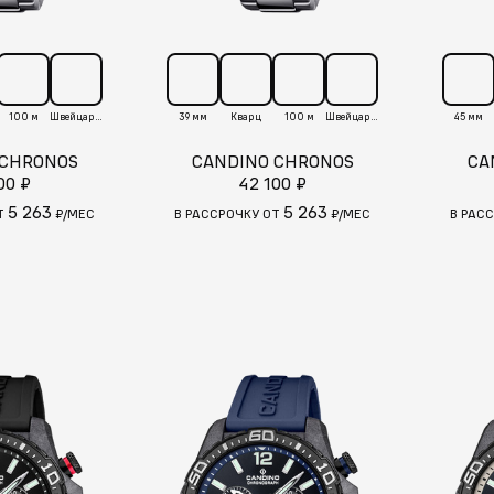
100 м
Швейцария
39 мм
Кварц
100 м
Швейцария
45 мм
 CHRONOS
CANDINO CHRONOS
CA
00 ₽
42 100 ₽
5 263
5 263
Т
₽/МЕС
В РАССРОЧКУ ОТ
₽/МЕС
В РАС