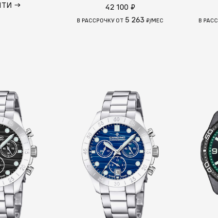
ЙТИ →
42 100 ₽
5 263
В РАССРОЧКУ ОТ
₽/МЕС
В РАС