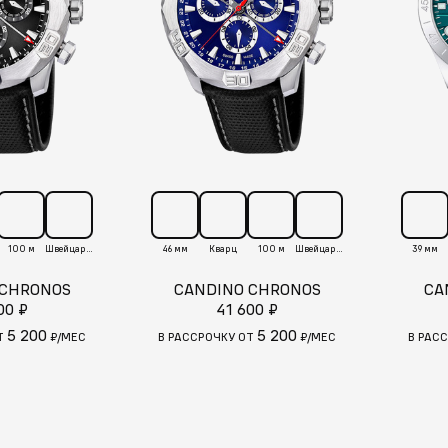
100 м
Швейцария
46 мм
Кварц
100 м
Швейцария
39 мм
 CHRONOS
CANDINO CHRONOS
CA
00 ₽
41 600 ₽
5 200
5 200
Т
₽/МЕС
В РАССРОЧКУ ОТ
₽/МЕС
В РАС