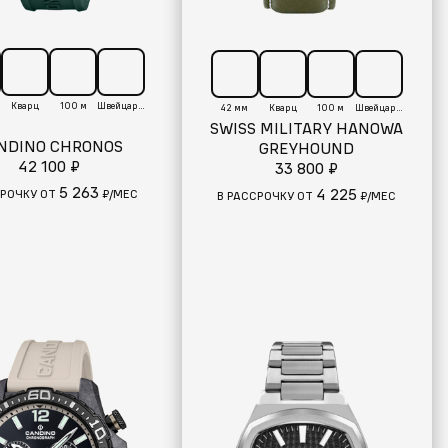
Кварц
100 м
Швейцария
42 мм
Кварц
100 м
Швейцария
SWISS MILITARY HANOWA
NDINO CHRONOS
GREYHOUND
42 100 ₽
33 800 ₽
5 263
4 225
СРОЧКУ ОТ
₽/МЕС
В РАССРОЧКУ ОТ
₽/МЕС