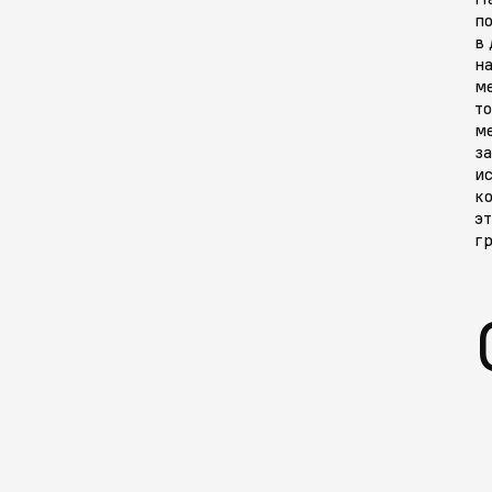
п
в 
на
м
то
м
за
и
к
эт
гр