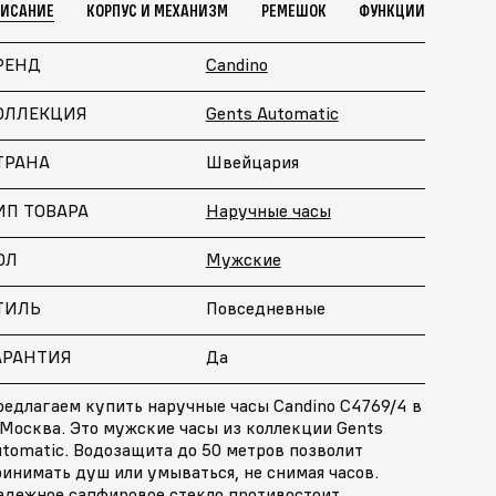
ПИСАНИЕ
КОРПУС И МЕХАНИЗМ
РЕМЕШОК
ФУНКЦИИ
РЕНД
Candino
ОЛЛЕКЦИЯ
Gents Automatic
ТРАНА
Швейцария
ИП ТОВАРА
Наручные часы
ОЛ
Мужские
ТИЛЬ
Повседневные
АРАНТИЯ
Да
редлагаем купить наручные часы Candino C4769/4 в
 Москва. Это мужские часы из коллекции Gents
tomatic. Водозащита до 50 метров позволит
инимать душ или умываться, не снимая часов.
адежное сапфировое стекло противостоит