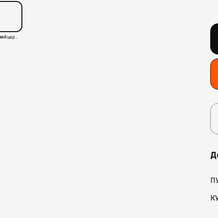
Швейцария
Д
П
К