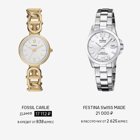
FOSSIL CARLIE
FESTINA SWISS MADE
21 000 ₽
17 112 ₽
21 390 ₽
2 625
838
В РАССРОЧКУ ОТ
₽/МЕС
В КРЕДИТ ОТ
₽/МЕС