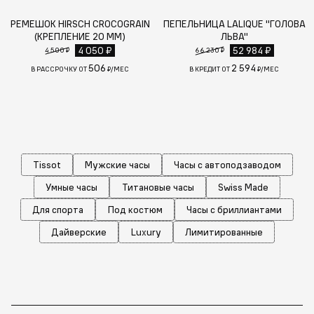
РЕМЕШОК HIRSCH CROCOGRAIN
ПЕПЕЛЬНИЦА LALIQUE "ГОЛОВА
(КРЕПЛЕНИЕ 20 ММ)
ЛЬВА"
4 050 ₽
52 984 ₽
4 500 ₽
66 230 ₽
506
2 594
В РАССРОЧКУ ОТ
₽/МЕС
В КРЕДИТ ОТ
₽/МЕС
Tissot
Мужские часы
Часы с автоподзаводом
Умные часы
Титановые часы
Swiss Made
Для спорта
Под костюм
Часы с бриллиантами
Дайверские
Luxury
Лимитированные