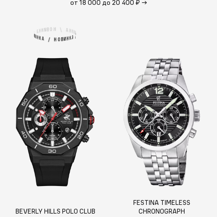
от 18 000 до 20 400 ₽
→
Н
О
/
В
И
А
Н
К
К
Н
А
И
В
/
/
В
И
А
Н
К
К
Н
А
И
В
/
О
Н
FESTINA TIMELESS
BEVERLY HILLS POLO CLUB
CHRONOGRAPH