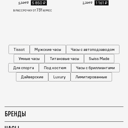
5 850 ₽
1 161 ₽
6 500 ₽
2 700 ₽
731
В РАССРОЧКУ ОТ
₽/МЕС
Tissot
Мужские часы
Часы с автоподзаводом
Умные часы
Титановые часы
Swiss Made
Для спорта
Под костюм
Часы с бриллиантами
Дайверские
Luxury
Лимитированные
БРЕНДЫ