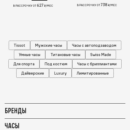
738
627
В РАССРОЧКУ ОТ
₽/МЕС
В РАССРОЧКУ ОТ
₽/МЕС
Tissot
Мужские часы
Часы с автоподзаводом
Умные часы
Титановые часы
Swiss Made
Для спорта
Под костюм
Часы с бриллиантами
Дайверские
Luxury
Лимитированные
БРЕНДЫ
ЧАСЫ