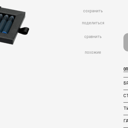
сохранить
поделиться
сравнить
похожие
О
Б
С
Т
Г