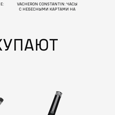
Е:
VACHERON CONSTANTIN: ЧАСЫ
ИСКУССТВО 
С НЕБЕСНЫМИ КАРТАМИ НА
ОБЪЕДИНЯЕ
ЦИФЕРБЛАТЕ — ВОПЛОЩЕНИЕ
ЖЕМЧУЖНОЙ
СТВО
АСТРОНОМИИ И МАСТЕРСТВА
VACHERON
КУПАЮТ