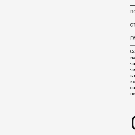
П
С
Г
С
н
ча
че
в
к
с
н