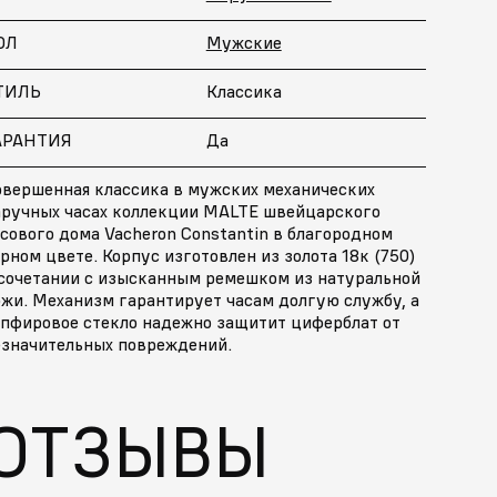
ОЛ
Мужские
ТИЛЬ
Классика
АРАНТИЯ
Да
овершенная классика в мужских механических
аручных часах коллекции MALTE швейцарского
сового дома Vacheron Constantin в благородном
рном цвете. Корпус изготовлен из золота 18к (750)
 сочетании с изысканным ремешком из натуральной
ожи. Механизм гарантирует часам долгую службу, а
апфировое стекло надежно защитит циферблат от
езначительных повреждений.
ОТЗЫВЫ