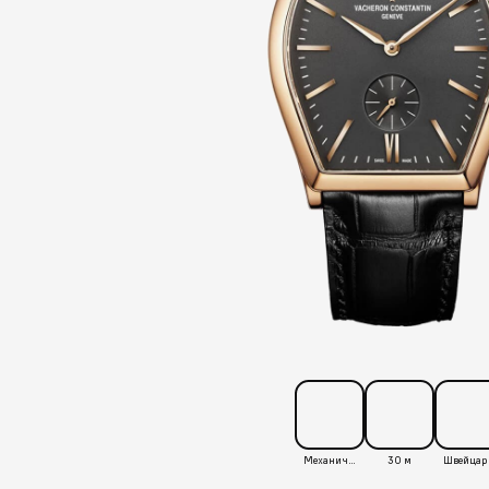
Механические
30 м
Ш