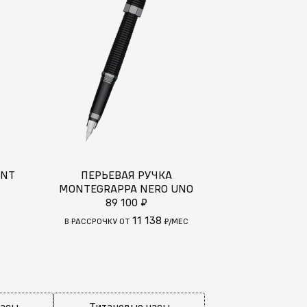
ONT
ПЕРЬЕВАЯ РУЧКА
РУЧКА 
MONTEGRAPPA NERO UNO
MONTEGRA
89 100 ₽
52
11 138
В РАССРОЧКУ ОТ
₽/МЕС
В РАССРОЧКУ
часы
Титановые часы