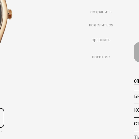
сохранить
поделиться
сравнить
похожие
О
Б
К
С
вейцария
Т