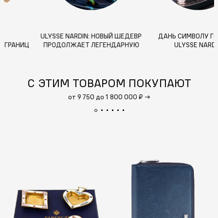
ULYSSE NARDIN: НОВЫЙ ШЕДЕВР
FREAK — СТИЛЬ БЕЗ ГРАНИЦ
ПРОДОЛЖАЕТ ЛЕГЕНДАРНУЮ
ИСТОРИЮ ИННОВАЦИЙ И
МАСТЕРСТВА
С ЭТИМ ТОВАРОМ ПОКУПАЮТ
от 9 750 до 1 800 000 ₽
→