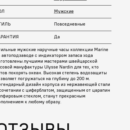
ОЛ
Мужские
ТИЛЬ
Повседневные
АРАНТИЯ
Да
тильные мужские наручные часы коллекции Marine
 автоподзаводе с индикатором запаса хода
зготовлены лучшими мастерами швейцарской
совой мануфактуры Ulysse Nardin для тех, кто
тов покорять океан. Высокая степень водозащиты
зволяет погружаться на глубину до 200 м.
егендарный дизайн корпуса из нержавеющей стали
 сочетании с циферблатом, защищенным от царапин
апфировым стеклом, станут прекрасным
ополнением к любому образу.
ОТЗЫВЫ