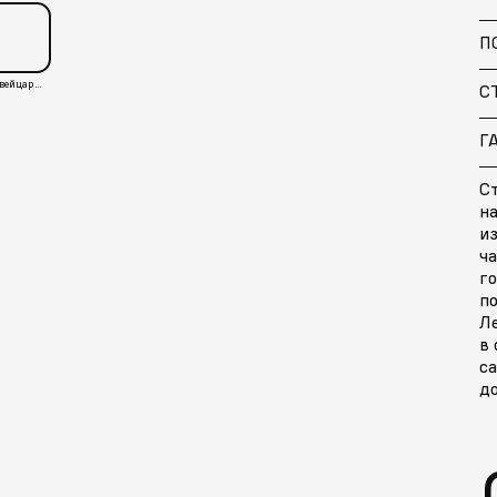
П
Швейцария
С
Г
С
на
и
ча
го
по
Л
в
с
д