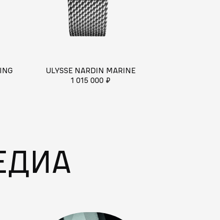
ING
ULYSSE NARDIN MARINE
BLANCPAI
1 015 000 ₽
2 00
ЕДИА