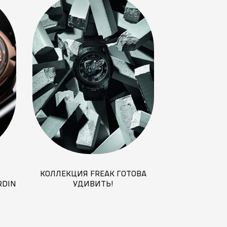
КОЛЛЕКЦИЯ FREAK ГОТОВА
RDIN
УДИВИТЬ!
FREAK — СТИ
КЕ
22?