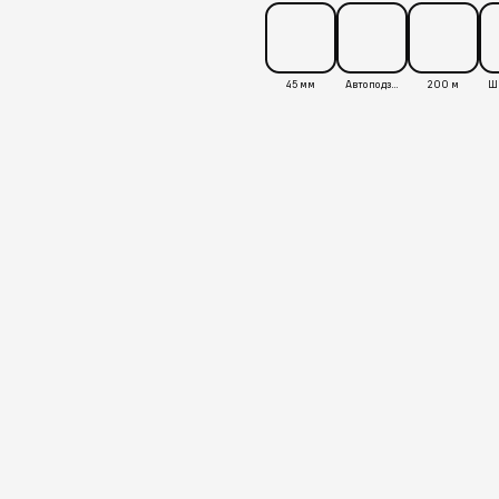
45 мм
Автоподзавод
200 м