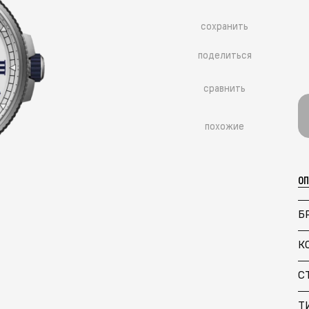
сохранить
поделиться
сравнить
похожие
О
Б
К
Больше похожих моделей
→
С
Т