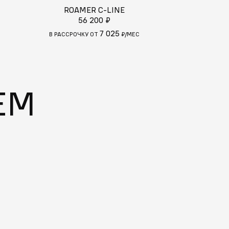
ROAMER C-LINE
JACQUES PHIL
56 200 ₽
46 
7 025
С
В РАССРОЧКУ ОТ
₽/МЕС
В РАССРОЧКУ
ЕМ