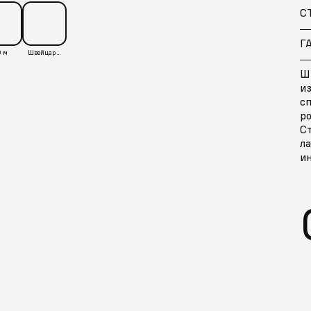
С
Г
 м
Швейцария
Ш
и
с
ро
С
л
ин