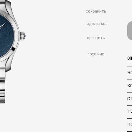
сохранить
поделиться
сравнить
похожие
О
Б
К
С
Т
П