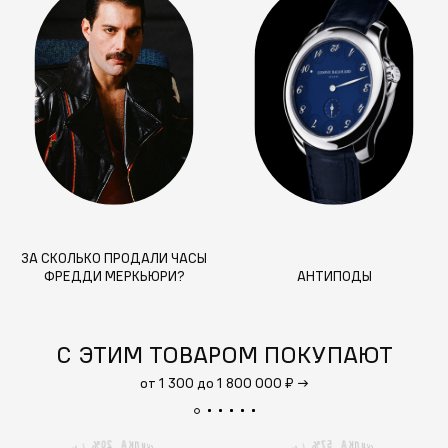
ЗА СКОЛЬКО ПРОДАЛИ ЧАСЫ
ФРЕДДИ МЕРКЬЮРИ?
АНТИПОДЫ
С ЭТИМ ТОВАРОМ ПОКУПАЮТ
от 1 300 до 1 800 000 ₽
→
2
5
А
А
0
7
%
К
%
К
Д
Д
И
И
/
/
К
К