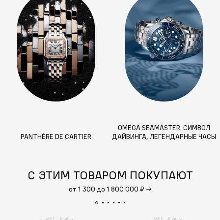
OMEGA SEAMASTER: СИМВОЛ
PANTHÈRE DE CARTIER
ДАЙВИНГА, ЛЕГЕНДАРНЫЕ ЧАСЫ
АГЕНТА 007
С ЭТИМ ТОВАРОМ ПОКУПАЮТ
от 1 300 до 1 800 000 ₽
→
2
1
А
А
5
8
%
К
%
К
Д
Д