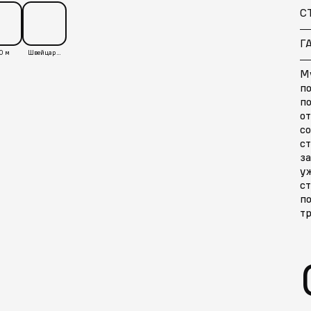
С
Г
0 м
Швейцария
Му
п
п
о
с
ст
за
у
ст
п
т