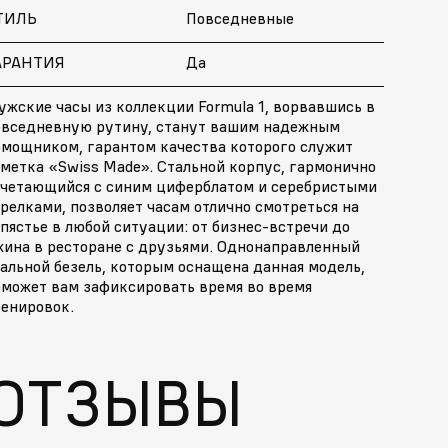
ТИЛЬ
Повседневные
АРАНТИЯ
Да
жские часы из коллекции Formula 1, ворвавшись в
овседневную рутину, станут вашим надежным
омощником, гарантом качества которого служит
тметка «Swiss Made». Стальной корпус, гармонично
очетающийся с синим циферблатом и серебристыми
релками, позволяет часам отлично смотреться на
пястье в любой ситуации: от бизнес-встречи до
жина в ресторане с друзьями. Однонаправленный
альной безель, которым оснащена данная модель,
оможет вам зафиксировать время во время
ренировок.
ОТЗЫВЫ