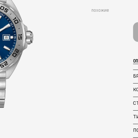
похожие
О
Б
К
С
Т
П