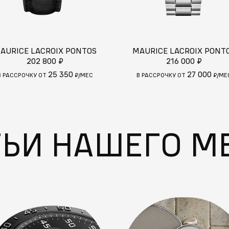
AURICE LACROIX PONTOS
MAURICE LACROIX PONT
202 800 ₽
216 000 ₽
25 350
27 000
В РАССРОЧКУ ОТ
₽/МЕС
В РАССРОЧКУ ОТ
₽/МЕ
ТЬИ НАШЕГО М