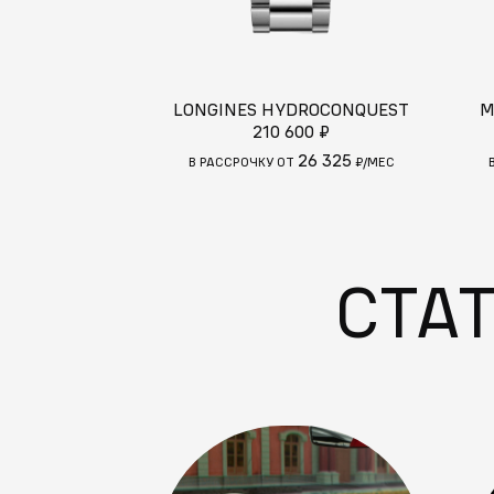
LONGINES HYDROCONQUEST
M
210 600 ₽
26 325
В РАССРОЧКУ ОТ
₽/МЕС
СТА