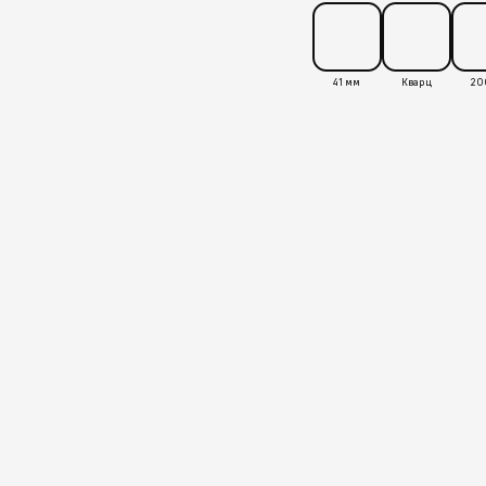
41 мм
Кварц
20