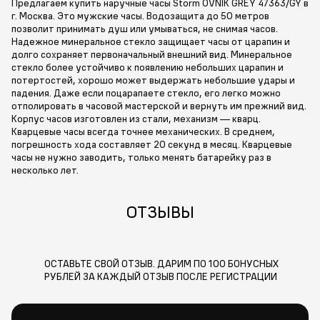
Предлагаем купить наручные часы Storm OVNIK GREY 47363/GY в
г. Москва. Это мужские часы. Водозащита до 50 метров
позволит принимать душ или умываться, не снимая часов.
Надежное минеральное стекло защищает часы от царапин и
долго сохраняет первоначальный внешний вид. Минеральное
стекло более устойчиво к появлению небольших царапин и
потертостей, хорошо может выдержать небольшие удары и
падения. Даже если поцарапаете стекло, его легко можно
отполировать в часовой мастерской и вернуть им прежний вид.
Корпус часов изготовлен из стали, механизм — кварц.
Кварцевые часы всегда точнее механических. В среднем,
погрешность хода составляет 20 секунд в месяц. Кварцевые
часы не нужно заводить, только менять батарейку раз в
несколько лет.
ОТЗЫВЫ
ОСТАВЬТЕ СВОЙ ОТЗЫВ. ДАРИМ ПО 100 БОНУСНЫХ
РУБЛЕЙ ЗА КАЖДЫЙ ОТЗЫВ ПОСЛЕ РЕГИСТРАЦИИ