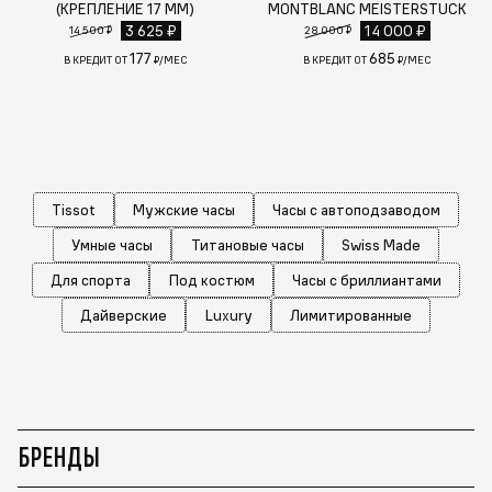
(КРЕПЛЕНИЕ 17 ММ)
MONTBLANC MEISTERSTUCK
3 625 ₽
14 000 ₽
14 500 ₽
28 000 ₽
177
685
В КРЕДИТ ОТ
₽/МЕС
В КРЕДИТ ОТ
₽/МЕС
Tissot
Мужские часы
Часы с автоподзаводом
Умные часы
Титановые часы
Swiss Made
Для спорта
Под костюм
Часы с бриллиантами
Дайверские
Luxury
Лимитированные
БРЕНДЫ