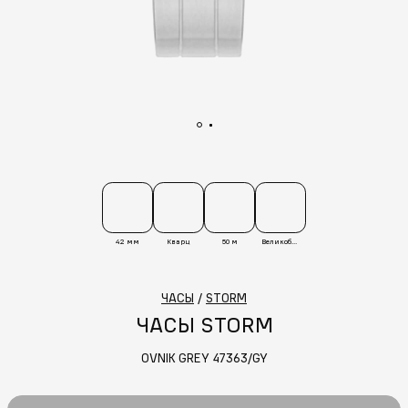
42 мм
Кварц
50 м
Великобритания
ЧАСЫ
/
STORM
ЧАСЫ STORM
OVNIK GREY 47363/GY