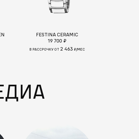
EN
FESTINA CERAMIC
FESTIN
19 700 ₽
19
2 463
В РАССРОЧКУ ОТ
₽/МЕС
В РАССРОЧКУ
ЕДИА