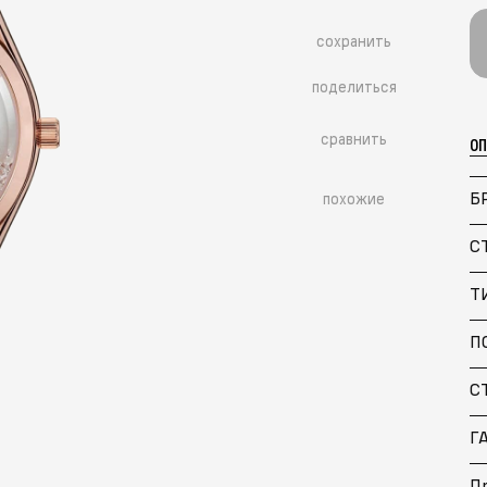
сохранить
поделиться
сравнить
О
Б
похожие
С
Т
П
Больше похожих моделей
→
С
Г
П