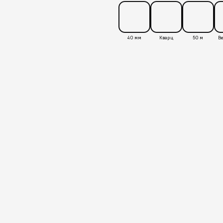
40 мм
Кварц
50 м