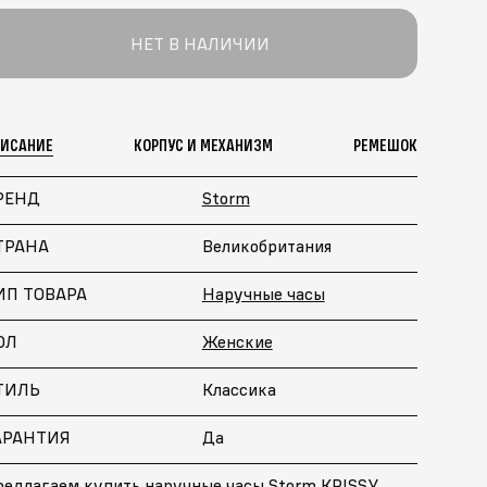
НЕТ В НАЛИЧИИ
ПИСАНИЕ
КОРПУС И МЕХАНИЗМ
РЕМЕШОК
РЕНД
Storm
ТРАНА
Великобритания
ИП ТОВАРА
Наручные часы
ОЛ
Женские
ТИЛЬ
Классика
АРАНТИЯ
Да
редлагаем купить наручные часы Storm KRISSY