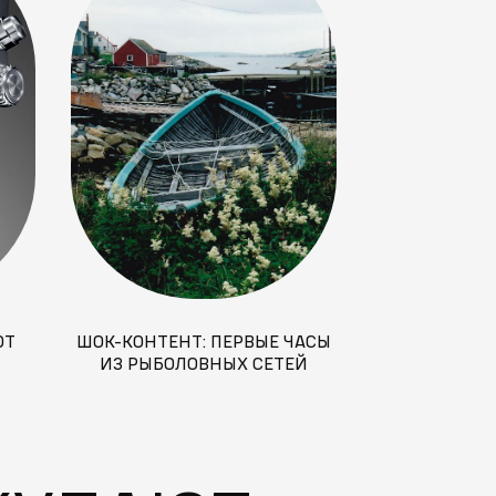
ОТ
ШОК-КОНТЕНТ: ПЕРВЫЕ ЧАСЫ
EDOX
ИЗ РЫБОЛОВНЫХ СЕТЕЙ
БЕСКОМП
НАДЁЖН
СОВРЕМЕНН
ПРИК