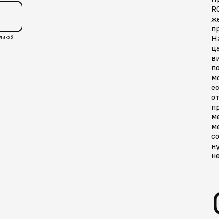
RO
ж
пр
Н
Великобритания
ц
ви
п
м
ес
от
пр
м
ме
со
ну
не