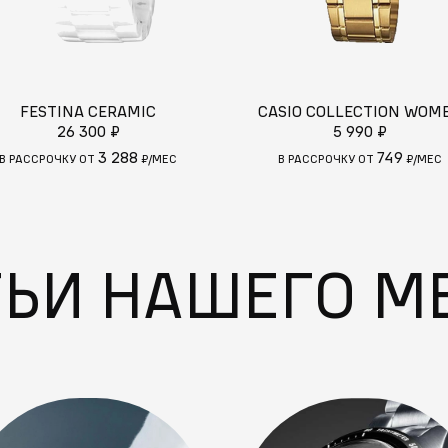
FESTINA CERAMIC
CASIO COLLECTION WOM
26 300 ₽
5 990 ₽
3 288
749
В РАССРОЧКУ ОТ
₽/МЕС
В РАССРОЧКУ ОТ
₽/МЕС
ТЬИ НАШЕГО М