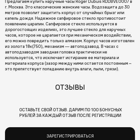
Предлагаем купить наручные часы Roger Dubuis RDDBVE0007 в
г. Москва. Это классические женские часы. Водозащита до 30
метров позволит защитить корпус от случайных брызг или
капель дождя. Надежное сапфировое стекло противостоит
появлению царапин. Сапфировое стекло используется в
дорогостоящих изделиях, это лучшее стекло для наручных
часов, которое не царапается при механическом воздействии,
его можно повредить только алмазом. Корпус часов изготовлен
из золота 18к(750), механизм — автоподзавод. В часах с
автоподзаводом заводная головка практически не
используется, что исключает истирание ее материала и
материала корпуса (зазор между ними остается постоянным –
это препятствует попаданию внутрь влаги, пыли, грязи).
ОТЗЫВЫ
ОСТАВЬТЕ СВОЙ ОТЗЫВ. ДАРИМ ПО 100 БОНУСНЫХ
РУБЛЕЙ ЗА КАЖДЫЙ ОТЗЫВ ПОСЛЕ РЕГИСТРАЦИИ
ЗАРЕГИСТРИРОВАТЬСЯ