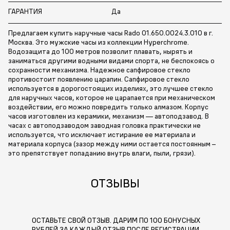
ГАРАНТИЯ
Да
Предлагаем купить наручные часы Rado 01.650.0024.3.010 в г.
Москва. Это мужские часы из коллекции Hyperchrome.
Водозащита до 100 метров позволит плавать, нырять и
заниматься другими водными видами спорта, не беспокоясь о
сохранности механизма. Надежное сапфировое стекло
противостоит появлению царапин. Сапфировое стекло
используется в дорогостоящих изделиях, это лучшее стекло
для наручных часов, которое не царапается при механическом
воздействии, его можно повредить только алмазом. Корпус
часов изготовлен из керамики, механизм — автоподзавод. В
часах с автоподзаводом заводная головка практически не
используется, что исключает истирание ее материала и
материала корпуса (зазор между ними остается постоянным –
это препятствует попаданию внутрь влаги, пыли, грязи).
ОТЗЫВЫ
ОСТАВЬТЕ СВОЙ ОТЗЫВ. ДАРИМ ПО 100 БОНУСНЫХ
РУБЛЕЙ ЗА КАЖДЫЙ ОТЗЫВ ПОСЛЕ РЕГИСТРАЦИИ