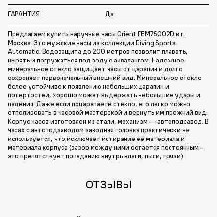
ГАРАНТИЯ
Да
Предлагаем купить наручные часы Orient FEM75002D в г.
Москва. Это мужские часы из коллекции Diving Sports
Automatic. Водозащита до 200 метров позволит плавать,
нырять и погружаться под воду с аквалангом. Надежное
минеральное стекло защищает часы от царапин и долго
сохраняет первоначальный внешний вид. Минеральное стекло
более устойчиво к появлению небольших царапин и
потертостей, хорошо может выдержать небольшие удары и
падения. Даже если поцарапаете стекло, его легко можно
отполировать в часовой мастерской и вернуть им прежний вид.
Корпус часов изготовлен из стали, механизм — автоподзавод. В
часах с автоподзаводом заводная головка практически не
используется, что исключает истирание ее материала и
материала корпуса (зазор между ними остается постоянным –
это препятствует попаданию внутрь влаги, пыли, грязи).
ОТЗЫВЫ