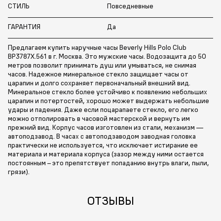
СТИЛЬ
Повседневные
ГАРАНТИЯ
Да
Предлагаем купить наручные часы Beverly Hills Polo Club
BP3787X.561 в г. Москва. Это мужские часы. Водозащита до 50
метров позволит принимать душ или умываться, не снимая
часов. Надежное минеральное стекло защищает часы от
царапин и долго сохраняет первоначальный внешний вид.
Минеральное стекло более устойчиво к появлению небольших
царапин и потертостей, хорошо может выдержать небольшие
удары и падения. Даже если поцарапаете стекло, его легко
можно отполировать в часовой мастерской и вернуть им
прежний вид. Корпус часов изготовлен из стали, механизм —
автоподзавод. В часах с автоподзаводом заводная головка
практически не используется, что исключает истирание ее
материала и материала корпуса (зазор между ними остается
постоянным – это препятствует попаданию внутрь влаги, пыли,
грязи).
ОТЗЫВЫ