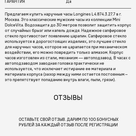
ГАРАНТИЯ
Да
Предлагаем купить наручные часы Longines L4.874.3.27.7 в г.
Москва. Это классические мужские часы из коллекции Mini
DolceVita. Водозащита до 30 метров позволит защитить корпус
от случайных брызг или капель дождя. Надежное сапфировое
стекло противостоит появлению царапин. Сапфировое стекло
используется в дорогостоящих изделиях, это лучшее стекло
для наручных часов, которое не царапается при механическом
воздействии, его можно повредить только алмазом. Корпус
часов изготовлен из стали, механизм — автоподзавод. В часах с
автоподзаводом заводная головка практически не
используется, что исключает истирание ее материала и
материала корпуса (зазор между ними остается постоянным –
это препятствует попаданию внутрь влаги, пыли, грязи).
ОТЗЫВЫ
ОСТАВЬТЕ СВОЙ ОТЗЫВ. ДАРИМ ПО 100 БОНУСНЫХ
РУБЛЕЙ ЗА КАЖДЫЙ ОТЗЫВ ПОСЛЕ РЕГИСТРАЦИИ