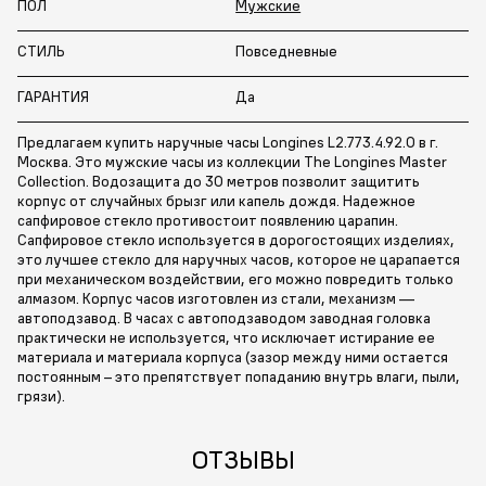
ПОЛ
Мужские
СТИЛЬ
Повседневные
ГАРАНТИЯ
Да
Предлагаем купить наручные часы Longines L2.773.4.92.0 в г.
Москва. Это мужские часы из коллекции The Longines Master
Collection. Водозащита до 30 метров позволит защитить
корпус от случайных брызг или капель дождя. Надежное
сапфировое стекло противостоит появлению царапин.
Сапфировое стекло используется в дорогостоящих изделиях,
это лучшее стекло для наручных часов, которое не царапается
при механическом воздействии, его можно повредить только
алмазом. Корпус часов изготовлен из стали, механизм —
автоподзавод. В часах с автоподзаводом заводная головка
практически не используется, что исключает истирание ее
материала и материала корпуса (зазор между ними остается
постоянным – это препятствует попаданию внутрь влаги, пыли,
грязи).
ОТЗЫВЫ