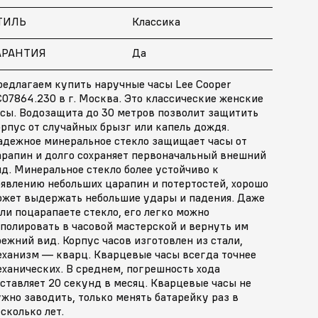
ТИЛЬ
Классика
АРАНТИЯ
Да
редлагаем купить наручные часы Lee Cooper
07864.230 в г. Москва. Это классические женские
асы. Водозащита до 30 метров позволит защитить
рпус от случайных брызг или капель дождя.
адежное минеральное стекло защищает часы от
арапин и долго сохраняет первоначальный внешний
д. Минеральное стекло более устойчиво к
оявлению небольших царапин и потертостей, хорошо
ожет выдержать небольшие удары и падения. Даже
ли поцарапаете стекло, его легко можно
полировать в часовой мастерской и вернуть им
ежний вид. Корпус часов изготовлен из стали,
еханизм — кварц. Кварцевые часы всегда точнее
ханических. В среднем, погрешность хода
ставляет 20 секунд в месяц. Кварцевые часы не
жно заводить, только менять батарейку раз в
сколько лет.