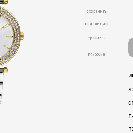
сохранить
поделиться
сравнить
похожие
О
Б
С
Т
П