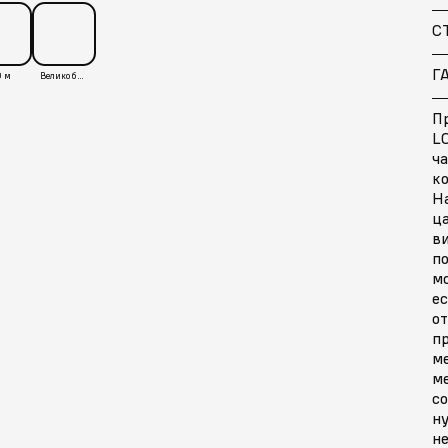
С
Г
 м
Великобритания
П
LC
ч
ко
Н
ц
ви
п
м
ес
от
пр
м
ме
со
ну
не