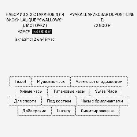
НАБОР ИЗ 2-Х СТАКАНОВ ДЛЯ
РУЧКА ШАРИКОВАЯ DUPONT LINE
ВИСКИ LALIQUE "SWALLOWS"
D
(ЛАСТОЧКИ)
72 800 ₽
54 008 ₽
67 510 ₽
2 644
В КРЕДИТ ОТ
₽/МЕС
Tissot
Мужские часы
Часы с автоподзаводом
Умные часы
Титановые часы
Swiss Made
Для спорта
Под костюм
Часы с бриллиантами
Дайверские
Luxury
Лимитированные