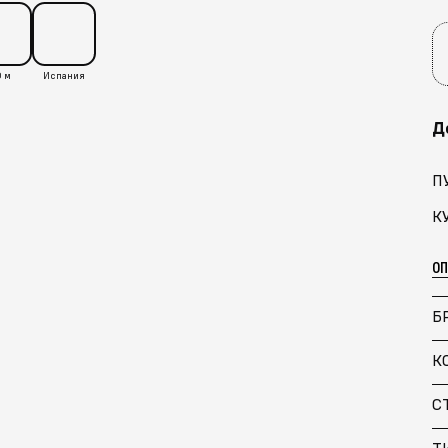
 м
Испания
Д
П
К
О
Б
К
С
Т