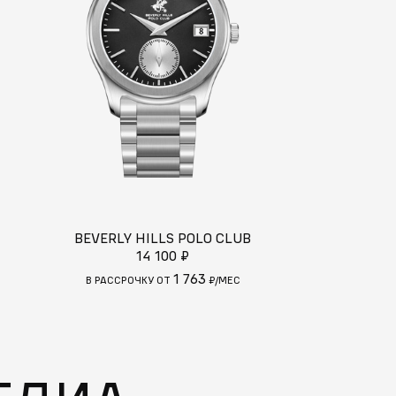
BEVERLY HILLS POLO CLUB
LEE 
14 100 ₽
11
1 763
В РАССРОЧКУ ОТ
₽/МЕС
В РАССРОЧКУ