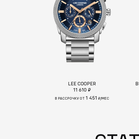
LEE COOPER
B
11 610 ₽
1 451
В РАССРОЧКУ ОТ
₽/МЕС