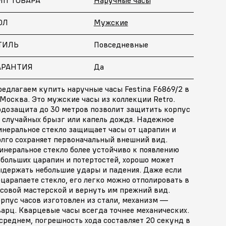
ОЛ
Мужские
ТИЛЬ
Повседневные
АРАНТИЯ
Да
едлагаем купить наручные часы Festina F6869/2 в
 Москва. Это мужские часы из коллекции Retro.
одозащита до 30 метров позволит защитить корпус
т случайных брызг или капель дождя. Надежное
инеральное стекло защищает часы от царапин и
олго сохраняет первоначальный внешний вид.
инеральное стекло более устойчиво к появлению
ебольших царапин и потертостей, хорошо может
ыдержать небольшие удары и падения. Даже если
царапаете стекло, его легко можно отполировать в
асовой мастерской и вернуть им прежний вид.
рпус часов изготовлен из стали, механизм —
арц. Кварцевые часы всегда точнее механических.
среднем, погрешность хода составляет 20 секунд в