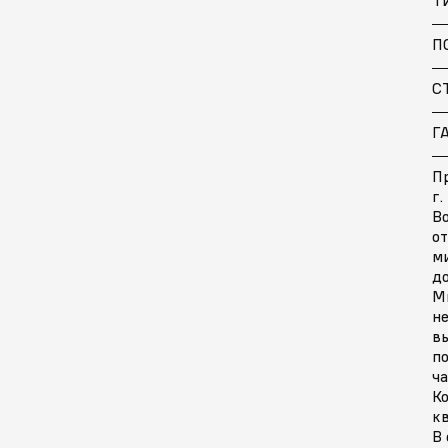
П
С
Г
Пр
г.
В
о
м
д
М
н
в
по
ч
Ко
кв
В 